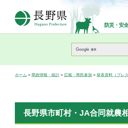
長野県Nagano Prefecture
防災・安
ホーム
>
県政情報・統計
>
広報・県民参加
>
発表資料（プレ
長野県市町村・JA合同就農