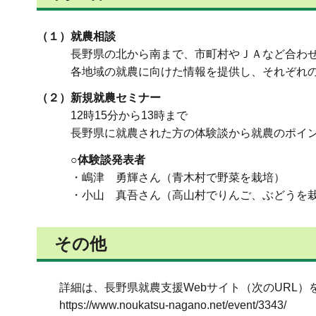
（１）就農相談
長野県の北から南まで、市町村やＪＡなど合わせて
各地域の就農に向けた情報を提供し、それぞれの希
（２）新規就農セミナー
12時15分から13時まで
長野県に就農された方の体験談から就農のポイン
○体験談発表者
・嶋津 勇輝さん（青木村で野菜を栽培）
・小山 真吾さん（高山村でりんご、ぶどうを栽
その他
詳細は、長野県就農支援Webサイト（次のURL）
https://www.noukatsu-nagano.net/event/3343/