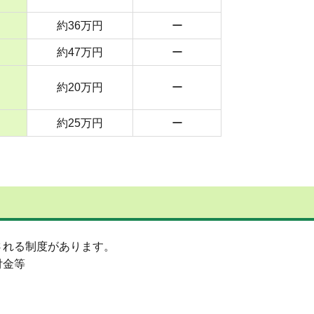
約36万円
ー
約47万円
ー
約20万円
ー
約25万円
ー
される制度があります。
付金等