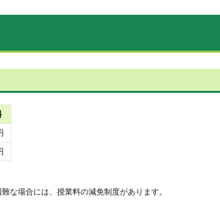
料
円
円
困難な場合には、授業料の減免制度があります。