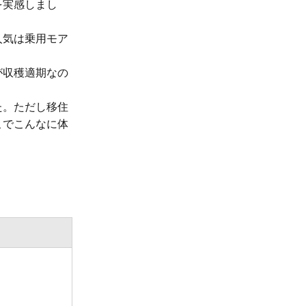
を実感しまし
人気は乗用モア
が収穫適期なの
た。ただし移住
こでこんなに体