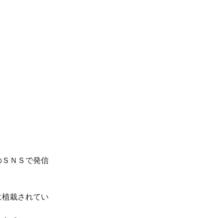
のＳＮＳで発信
に植栽されてい