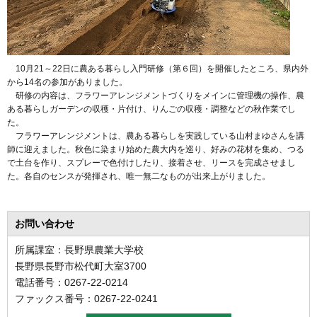
10月21～22日に農ある暮らし入門研修（第６回）を開催したところ、県内外
から14名の参加がありました。
研修の内容は、フラワーアレンジメントづくりをメインに管理機の操作、農
ある暮らしガーデンの収穫・片付け、りんごの収穫・調整などの秋作業でし
た。
フラワーアレンジメントは、農ある暮らしを実践している山村まゆさんを講
師に迎えました。秋色に染まり始めた農大内を巡り、好みの花材を集め、つる
で土台を作り、スプレーで色付けしたり、接着させ、リースを完成させまし
た。各自のセンスが発揮され、唯一無二なものが出来上がりました。
お問い合わせ
所属課室：長野県農業大学校
長野県長野市松代町大室3700
電話番号：0267-22-0214
ファックス番号：0267-22-0241