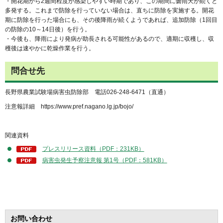
・開花期から2週間程度が感染しやすい時期であり、この期間に曇雨天が続くと
多発する。これまで防除を行っていない場合は、直ちに防除を実施する。開花
期に防除を行った場合にも、その後降雨が続くようであれば、追加防除（1回目
の防除の10～14日後）を行う。
・今後も、降雨により発病が助長される可能性があるので、適期に収穫し、収
穫後は速やかに乾燥作業を行う。
問合せ先
長野県農業試験場病害虫防除部 電話026-248-6471（直通）
注意報詳細 https://www.pref.nagano.lg.jp/bojo/
関連資料
プレスリリース資料（PDF：231KB）
病害虫発生予察注意報 第1号（PDF：581KB）
お問い合わせ