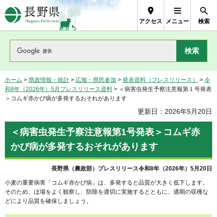
長野県Nagano Prefecture
アクセス
メニュー
検索
ホーム
>
県政情報・統計
>
広報・県民参加
>
発表資料（プレスリリース）
>
令
和8年（2026年）5月プレスリリース資料
> ＜病害虫発生予察注意報第１号発表
＞コムギ赤かび病が多発するおそれがあります
更新日：2026年5月20日
＜病害虫発生予察注意報第1号発表＞コムギ赤
かび病が多発するおそれがあります
長野県（農政部）プレスリリース令和8年（2026年）5月20日
小麦の重要病害「コムギ赤かび病」は、多発すると品質が大きく低下します。
そのため、ほ場をよく観察し、防除を適切に実施するとともに、適期の収穫な
どにより品質を確保しましょう。