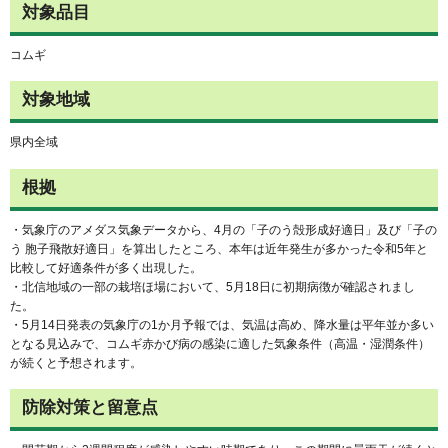
対象品目
コムギ
対象地域
県内全域
根拠
・気象庁のアメダス気象データから、4月の「子のう殻形成好適日」及び「子の
う 胞子飛散好適日」を算出したところ、本年は近年発生が多かった令和5年と
比較して好適条件が多く出現した。
・北信地域の一部の栽培ほ場において、5月18日に初期病徴が確認されまし
た。
・5月14日発表の気象庁の1か月予報では、気温は高め、降水量は平年並か多い
となる見込みで、コムギ赤かび病の感染に適した気象条件（高温・湿潤条件）
が続くと予想されます。
防除対策と留意点