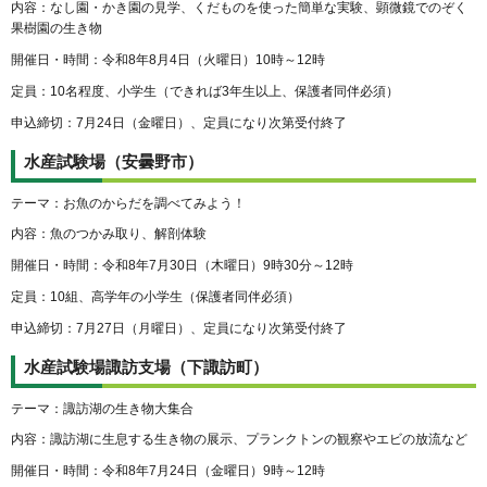
内容：なし園・かき園の見学、くだものを使った簡単な実験、顕微鏡でのぞく
果樹園の生き物
開催日・時間：令和8年8月4日（火曜日）10時～12時
定員：10名程度、小学生（できれば3年生以上、保護者同伴必須）
申込締切：7月24日（金曜日）、定員になり次第受付終了
水産試験場（安曇野市）
テーマ：お魚のからだを調べてみよう！
内容：魚のつかみ取り、解剖体験
開催日・時間：令和8年7月30日（木曜日）9時30分～12時
定員：10組、高学年の小学生（保護者同伴必須）
申込締切：7月27日（月曜日）、定員になり次第受付終了
水産試験場諏訪支場（下諏訪町）
テーマ：諏訪湖の生き物大集合
内容：諏訪湖に生息する生き物の展示、プランクトンの観察やエビの放流など
開催日・時間：令和8年7月24日（金曜日）9時～12時