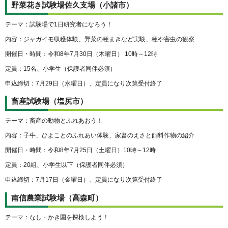
野菜花き試験場佐久支場（小諸市）
テーマ：試験場で1日研究者になろう！
内容：ジャガイモ収穫体験、野菜の種まきなど実験、種や害虫の観察
開催日・時間：令和8年7月30日（木曜日） 10時～12時
定員：15名、小学生（保護者同伴必須）
申込締切：7月29日（水曜日）、定員になり次第受付終了
畜産試験場（塩尻市）
テーマ：畜産の動物とふれあおう！
内容：子牛、ひよことのふれあい体験、家畜のえさと飼料作物の紹介
開催日・時間：令和8年7月25日（土曜日）10時～12時
定員：20組、小学生以下（保護者同伴必須）
申込締切：7月17日（金曜日）、定員になり次第受付終了
南信農業試験場（高森町）
テーマ：なし・かき園を探検しよう！