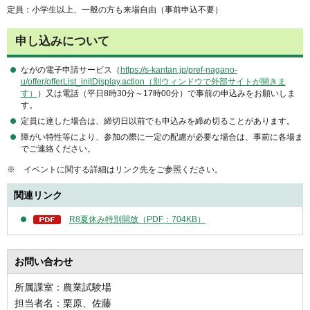
定員：小学生以上、一般の方も来場自由（事前申込不要）
申し込みについて
ながの電子申請サービス（
https://s-kantan.jp/pref-nagano-
u/offer/offerList_initDisplay.action（別ウィンドウで外部サイトが開きま
す）
）又は電話（平日8時30分～17時00分）で事前の申込みをお願いしま
す。
定員に達した場合は、締切日以前でも申込みを締め切ることがあります。
障がい特性等により、参加の際に一定の配慮が必要な場合は、事前に各場ま
でご連絡ください。
※ イベントに関する詳細はリンク先をご参照ください。
関連リンク
R8夏休み特別開放（PDF：704KB）
お問い合わせ
所属課室：農業試験場
担当者名：栗原、佐藤