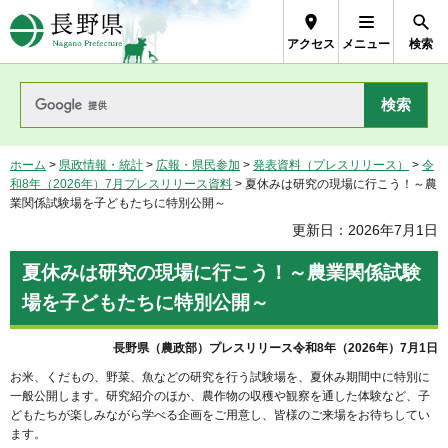
長野県Nagano Prefecture
アクセス
メニュー
検索
ホーム
>
県政情報・統計
>
広報・県民参加
>
発表資料（プレスリリース）
>
令
和8年（2026年）7月プレスリリース資料
> 夏休みは研究の現場に行こう！～農
業関係試験場を子どもたちに特別公開～
更新日：2026年7月1日
夏休みは研究の現場に行こう！～農業関係試験
場を子どもたちに特別公開～
長野県（農政部）プレスリリース令和8年（2026年）7月1日
お米、くだもの、野菜、魚などの研究を行う試験場を、夏休み期間中に特別に
一般公開します。研究紹介のほか、農作物の収穫や観察を通した体験など、子
どもたちが楽しみながら学べる企画をご用意し、皆様のご来場をお待ちしてい
ます。