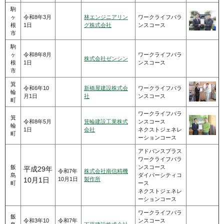
駒
ヶ
令和8年3月
林エンジニアリン
ワークライフバラ
根
1日
グ株式会社
ンスコース
市
駒
ヶ
令和8年8月
ワークライフバラ
株式会社ゼンシン
根
1日
ンスコース
市
箕
令和6年10
新橋屋建設株式会
ワークライフバラ
輪
月1日
社
ンスコース
町
ワークライフバラ
箕
令和8年5月
箕輪建設工業株式
ンスコース
輪
1日
会社
ネクストジェネレ
町
ーションコース
アドバンスプラス
ワークライフバラ
飯
ンスコース
平成29年
令和7年
株式会社南信精機
島
ダイバーシティコ
10月1日
製作所
10月1日
町
ース
ネクストジェネレ
ーションコース
ワークライフバラ
飯
令和3年10
令和7年
ンスコース