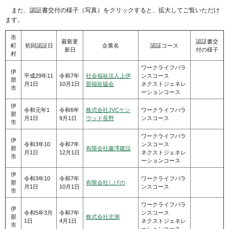
ま
た、認証書交付の様子（写真）をクリックすると、拡大してご覧いただけ
ます。
市
最新更
認証書交
町
初回認証日
企業名
認証コース
新日
付の様子
村
ワークライフバラ
伊
平成29年11
令和7年
社会福祉法人上伊
ンスコース
那
月1日
10月1日
那福祉協会
ネクストジェネレ
市
ーションコース
伊
令和元年1
令和6年
株式会社JVCケン
ワークライフバラ
那
月1日
9月1日
ウッド長野
ンスコース
市
ワークライフバラ
伊
令和3年10
令和7年
ンスコース
那
有限会社藤澤建設
月1日
12月1日
ネクストジェネレ
市
ーションコース
伊
令和3年10
令和7年
ワークライフバラ
那
有限会社しげの
月1日
10月1日
ンスコース
市
ワークライフバラ
伊
令和5年3月
令和7年
ンスコース
那
株式会社北測
1日
4月1日
ネクストジェネレ
市
ーションコース