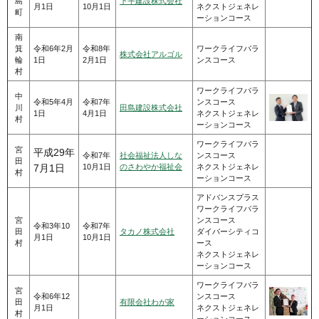
島
下平建設株式会社
月1日
10月1日
ネクストジェネレ
町
ーションコース
南
箕
令和6年2月
令和8年
ワークライフバラ
株式会社アルゴル
輪
1日
2月1日
ンスコース
村
ワークライフバラ
中
令和5年4月
令和7年
ンスコース
川
田島建設株式会社
1日
4月1日
ネクストジェネレ
村
ーションコース
ワークライフバラ
宮
平成29年
令和7年
社会福祉法人しな
ンスコース
田
10月1日
のさわやか福祉会
ネクストジェネレ
7月1日
村
ーションコース
アドバンスプラス
ワークライフバラ
宮
ンスコース
令和3年10
令和7年
田
タカノ株式会社
ダイバーシティコ
月1日
10月1日
村
ース
ネクストジェネレ
ーションコース
ワークライフバラ
宮
令和6年12
ンスコース
田
有限会社わが家
月1日
ネクストジェネレ
村
ーションコース