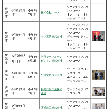
ワークライフバラ
伊
令和5年7月
令和7年
ンスコース
那
株式会社エース
1日
7月1日
ネクストジェネレ
市
ーションコース
アドバンスプラス
ワークライフバラ
伊
ンスコース
令和6年4月
令和8年
那
サン工業株式会社
ダイバーシティコ
1日
4月1日
市
ース
ネクストジェネレ
ーションコース
伊
令和6年5
令和8年
伊那ケーブルテレ
ワークライフバラ
那
5月1日
ビジョン株式会社
ンスコース
月1日
市
ワークライフバラ
伊
令和6年6月
令和8年
ンスコース
那
平沢電機株式会社
1日
6月1日
ネクストジェネレ
市
ーションコース
伊
令和6年7月
令和8年
長野日設工業株式
ワークライフバラ
那
1日
7月1日
会社
ンスコース
市
ワークライフバラ
伊
令和6年8月
ンスコース
那
西武建工株式会社