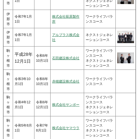
1日
ネクストジェネレ
市
ーションコース
伊
令和7年1月
株式会社荻原製作
ワークライフバラ
那
1日
所
ンスコース
市
伊
令和7年1月
アルプラス株式会
ネクストジェネレ
那
1日
社
ーションコース
市
駒
ワークライフバラ
平成28年
ヶ
令和6年
ンスコース
石田建設株式会社
根
10月1日
ネクストジェネレ
12月1日
市
ーションコース
駒
ヶ
令和3年10
令和6年
ワークライフバラ
赤穂建設株式会社
根
月1日
10月1日
ンスコース
市
駒
ワークライフバラ
ヶ
令和4年12
令和6年
ンスコース
株式会社サンポー
根
月1日
12月1日
ネクストジェネレ
市
ーションコース
駒
ワークライフバラ
ヶ
令和5年8月
令和7年
ンスコース
株式会社ヤマウラ
根
1日
8月1日
ネクストジェネレ
市
ーションコース