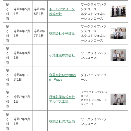
駒
ワークライフバラ
ヶ
令和6年5月
令和8年
トーハツマリーン
ンスコース
根
1日
5月1日
株式会社
ネクストジェネレ
市
ーションコース
駒
ワークライフバラ
ヶ
令和6年7月
令和8年
ンスコース
株式会社小平建設
根
1日
7月1日
ネクストジェネレ
市
ーションコース
駒
ヶ
令和6年9月
ワークライフバラ
小澤建設株式会社
根
1日
ンスコース
市
駒
ヶ
令和6年11
合同会社Symphoni
ダイバーシティコ
根
月1日
c
Wave
ース
市
駒
ワークライフバランス
コース
ヶ
令和7年7月
日進乳業株式会社
ネクストジェネレーシ
根
1日
アルプス工場
ョンコース
市
駒
ヶ
令和7年9月
ワークライフバラ
株式会社光洋設備
根
1日
ンスコース
市