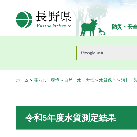
長野県Nagano Prefecture
防災・安
ホーム
>
暮らし・環境
>
自然・水・大気
>
水質保全
>
河川・
令和5年度水質測定結果