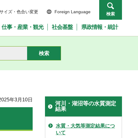
サイズ・色合い変更
Foreign Language
検索
仕事・産業・観光
社会基盤
県政情報・統計
025年3月10日
河川・湖沼等の水質測定
結果
水質・大気等測定結果につ
いて