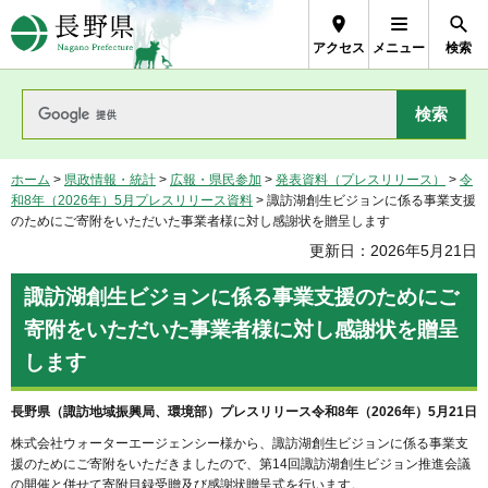
長野県Nagano Prefecture
アクセス
メニュー
検索
ホーム
>
県政情報・統計
>
広報・県民参加
>
発表資料（プレスリリース）
>
令
和8年（2026年）5月プレスリリース資料
> 諏訪湖創生ビジョンに係る事業支援
のためにご寄附をいただいた事業者様に対し感謝状を贈呈します
更新日：2026年5月21日
諏訪湖創生ビジョンに係る事業支援のためにご
寄附をいただいた事業者様に対し感謝状を贈呈
します
長野県（諏訪地域振興局、環境部）プレスリリース令和8年（2026年）5月21日
株式会社ウォーターエージェンシー様から、諏訪湖創生ビジョンに係る事業支
援のためにご寄附をいただきましたので、第14回諏訪湖創生ビジョン推進会議
の開催と併せて寄附目録受贈及び感謝状贈呈式を行います。