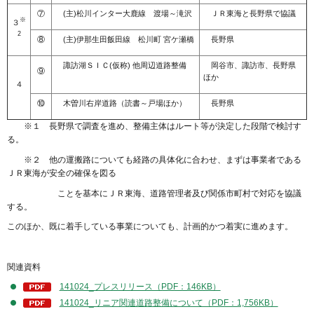
⑦
(主)松川インター大鹿線 渡場～滝沢
ＪＲ東海と長野県で協議
※
３
2
⑧
(主)伊那生田飯田線 松川町 宮ケ瀬橋
長野県
諏訪湖ＳＩＣ(仮称) 他周辺道路整備
岡谷市、諏訪市、長野県
⑨
ほか
４
⑩
木曽川右岸道路（読書～戸場ほか）
長野県
※１ 長野県で調査を進め、整備主体はルート等が決定した段階で検討す
る。
※２ 他の運搬路についても経路の具体化に合わせ、まずは事業者である
ＪＲ東海が安全の確保を図る
ことを基本にＪＲ東海、道路管理者及び関係市町村で対応を協議
する。
このほか、既に着手している事業についても、計画的かつ着実に進めます。
関連資料
141024_プレスリリース（PDF：146KB）
141024_リニア関連道路整備について（PDF：1,756KB）