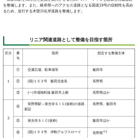
を整備します。また、岐阜県へのアクセス道路となる国道19号の信頼性を高め
るため、並行する木曽川右岸道路を整備します。
リニア関連道路として整備を目指す箇所
区分
番
箇所
想定する整備主体
号
①
交通広場、駐車場等
飯田市
１
②
(国)１５３号 飯田北改良
長野県
③
(一)市場桜町線 飯田市上郷
長野県ほか
長野県駅～座光寺ＳＩＣ(仮称)の道路
長野県、飯田市
④
新設
２
⑤
座光寺ＳＩＣ(仮称)
飯田市ほか
(国)１５３号 伊駒アルプスロード
※1
⑥
長野県