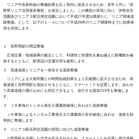
リニア中央新幹線の整備効果を広く県内に波及させるため、本年３月に「長
野県リニア活用基本構想」を策定しました。この構想の実現に向け、伊那谷交
流圏及びリニア３駅活用交流圏において平成27年度以降新たに「リニア関連道
路整備」として、以下の１～４について平成39年のリニア開業時までに効果発
現を目指します。
１ 長野県駅の周辺整備
広域交通・地域振興の拠点として、利便性と快適性を兼ね備えた駅機能を確
保するとともに、駅周辺の交通渋滞を緩和します。
２ 高速道路とリニアを一体化する道路整備
リニアによる大都市圏との時間短縮効果をより広範囲に拡大させるため、高
速道路と長野県駅を直結させるとともに、スマートＩＣを設置します。あわせ
て高速道路の通行止めにも対応できるよう、並行する国道153号も整備しま
す。
３ ＪＲ東海のトンネル発生土運搬路確保に合わせた道路整備
ＪＲ東海によるトンネル工事発生土の運搬路の安全確保に合わせ、道路を効
率的に整備します。
４ リニア３駅活用交流圏の実現に向けた道路整備
山梨県駅を活用した交流を拡大させるため、スマートＩＣを設置し周辺道路