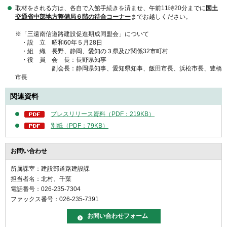
取材をされる方は、各自で入館手続きを済ませ、午前11時20分までに
国土
交通省中部地方整備局６階の待合コーナー
までお越しください。
※「三遠南信道路建設促進期成同盟会」について
・設 立 昭和60年５月28日
・組 織 長野、静岡、愛知の３県及び関係32市町村
・役 員 会 長：長野県知事
副会長：静岡県知事、愛知県知事、飯田市長、浜松市長、豊橋
市長
関連資料
プレスリリース資料（PDF：219KB）
別紙（PDF：79KB）
お問い合わせ
所属課室：建設部道路建設課
担当者名：北村、千葉
電話番号：026-235-7304
ファックス番号：026-235-7391