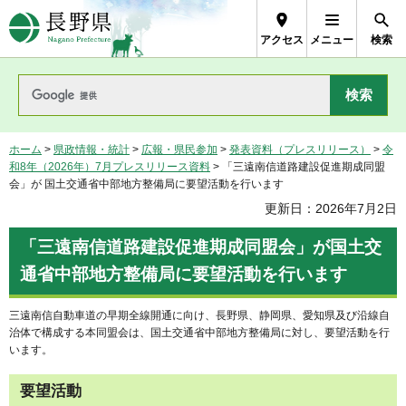
長野県Nagano Prefecture
アクセス
メニュー
検索
ホーム
>
県政情報・統計
>
広報・県民参加
>
発表資料（プレスリリース）
>
令
和8年（2026年）7月プレスリリース資料
> 「三遠南信道路建設促進期成同盟
会」が 国土交通省中部地方整備局に要望活動を行います
更新日：2026年7月2日
「三遠南信道路建設促進期成同盟会」が国土交
通省中部地方整備局に要望活動を行います
三遠南信自動車道の早期全線開通に向け、長野県、静岡県、愛知県及び沿線自
治体で構成する本同盟会は、国土交通省中部地方整備局に対し、要望活動を行
います。
要望活動