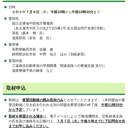
日時
令和８年
７月９日
（木）
午前10時
から
午前10時30分
まで
要望先
国土交通省中部地方整備局
（名古屋市中区三の丸2丁目5番1号 名古屋合同庁舎第2号館）
局長（森本 輝 氏）
道路部長（安谷 覚 氏）
要望者
長野県飯田市長 佐藤 健
静岡県浜松市長 中野 祐介 ほか（別紙参照）
要望内容
三遠南信自動車道の早期開通、関連道路への整備支援 並びに
道路整備予算の確保 など
取材申込
取材は、
要望活動後の囲み取材のみ
とさせていただきます。（本同盟会の要
望活動後に引き続き行われる別の同盟会要望活動の終了後、
午前11時30分
から予定
しています。）
取材を希望される場合
は、電子メールにより ①報道機関名、②取材者全員
の氏名及び連絡先を記載の上、
７月７日（火）午後５時までに下記問合せ先
までお申し込みください。