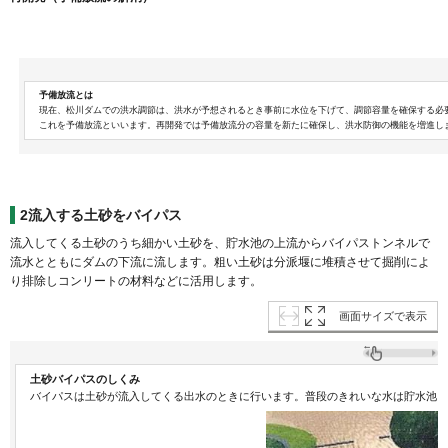
予備放流とは
現在、松川ダムでの洪水調節は、洪水が予想されるとき事前に水位を下げて、調節容量を確保する必
これを予備放流といいます。再開発では予備放流分の容量を新たに確保し、洪水防御の機能を増進し
2流入する土砂をバイパス
流入してくる土砂のうち細かい土砂を、貯水池の上流からバイパストンネルで
流水とともにダムの下流に流します。粗い土砂は分派堰に堆積させて掘削によ
り排除しコンリートの材料などに活用します。
画面サイズで表示
土砂バイパスのしくみ
バイパスは土砂が流入してくる出水のときに行います。普段のきれいな水は貯水池に