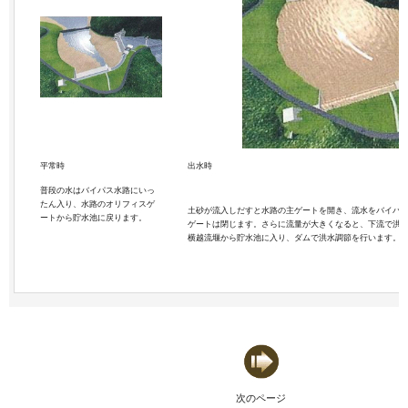
平常時
出水時
普段の水はバイパス水路にいっ
たん入り、水路のオリフィスゲ
土砂が流入しだすと水路の主ゲートを開き、流水をバイパ
ートから貯水池に戻ります。
ゲートは閉じます。さらに流量が大きくなると、下流で洪
横越流堰から貯水池に入り、ダムで洪水調節を行います。
次のページ