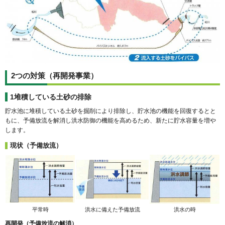
2つの対策（再開発事業）
1堆積している土砂の排除
貯水池に堆積している土砂を掘削により排除し、貯水池の機能を回復するとと
もに、予備放流を解消し洪水防御の機能を高めるため、新たに貯水容量を増や
します。
現状（予備放流）
平常時
洪水に備えた予備放流
洪水の時
再開発（予備放流の解消）