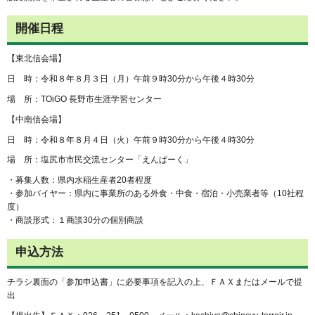
開催日程
【東北信会場】
日 時：令和８年８月３日（月）午前９時30分から午後４時30分
場 所：TOiGO 長野市生涯学習センター
【中南信会場】
日 時：令和８年８月４日（火）午前９時30分から午後４時30分
場 所：塩尻市市民交流センター「えんぱーく」
・募集人数：県内水稲生産者20者程度
・参加バイヤー：県内に事業所のある外食・中食・宿泊・小売業者等（10社程
度）
・商談形式：１商談30分の個別商談
申込方法
チラシ裏面の「参加申込書」に必要事項を記入の上、ＦＡＸまたはメールで提
出