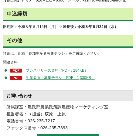
【提出先】ＦＡＸ：026－251－0500 メール：kashiyo@shinsyu-terroir.jp
申込締切
旧期限：令和８年６月15日（月）⇒
延長後：令和８年６月24日（水）
その他
詳細は、別添「参加生産者募集チラシ」をご確認ください。
関連資料
プレスリリース資料（PDF：284KB）
生産者向け募集チラシ（PDF：1,330KB）
お問い合わせ
所属課室：農政部農業政策課農産物マーケティング室
担当者名：（担当）荻原、上原
電話番号：026-235-7217
ファックス番号：026-235-7393