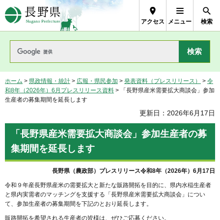
長野県Nagano Prefecture
アクセス
メニュー
検索
ホーム
>
県政情報・統計
>
広報・県民参加
>
発表資料（プレスリリース）
>
令
和8年（2026年）6月プレスリリース資料
> 「長野県産米需要拡大商談会」参加
生産者の募集期間を延長します
更新日：2026年6月17日
「長野県産米需要拡大商談会」参加生産者の募
集期間を延長します
長野県（農政部）プレスリリース令和8年（2026年）6月17日
令和９年産長野県産米の需要拡大と新たな販路開拓を目的に、県内水稲生産者
と県内実需者のマッチングを支援する「長野県産米需要拡大商談会」につい
て、参加生産者の募集期間を下記のとおり延長します。
販路開拓を希望される生産者の皆様は、ぜひご応募ください。