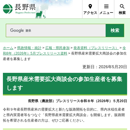
長野県Nagano Prefecture
アクセス
メニュー
検索
ホーム
>
県政情報・統計
>
広報・県民参加
>
発表資料（プレスリリース）
>
令
和8年（2026年）5月プレスリリース資料
> 長野県産米需要拡大商談会の参加生
産者を募集します
更新日：2026年5月20日
長野県産米需要拡大商談会の参加生産者を募集
します
長野県（農政部）プレスリリース令和８年（2026年）５月20日
令和９年産長野県産米の需要拡大と新たな販路開拓を目的に、県内水稲生産者
と県内実需者等をつなぐ「長野県産米需要拡大商談会」を開催します。販路開
拓を希望される生産者の方は、ぜひご応募ください。