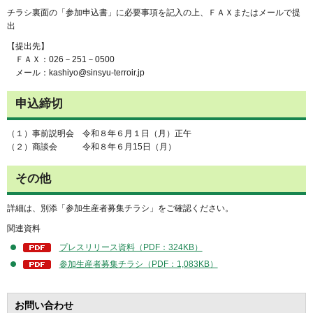
チラシ裏面の「参加申込書」に必要事項を記入の上、ＦＡＸまたはメールで提
出
【提出先】
ＦＡＸ：026－251－0500
メール：kashiyo@sinsyu-terroir.jp
申込締切
（１）事前説明会 令和８年６月１日（月）正午
（２）商談会 令和８年６月15日（月）
その他
詳細は、別添「参加生産者募集チラシ」をご確認ください。
関連資料
プレスリリース資料（PDF：324KB）
参加生産者募集チラシ（PDF：1,083KB）
お問い合わせ