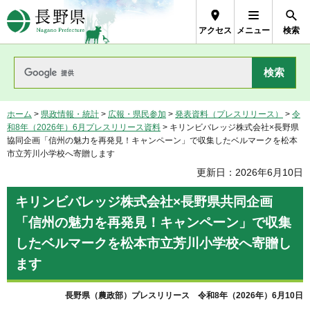
長野県Nagano Prefecture
アクセス
メニュー
検索
ホーム
>
県政情報・統計
>
広報・県民参加
>
発表資料（プレスリリース）
>
令
和8年（2026年）6月プレスリリース資料
> キリンビバレッジ株式会社×長野県
協同企画「信州の魅力を再発見！キャンペーン」で収集したベルマークを松本
市立芳川小学校へ寄贈します
更新日：2026年6月10日
キリンビバレッジ株式会社×長野県共同企画
「信州の魅力を再発見！キャンペーン」で収集
したベルマークを松本市立芳川小学校へ寄贈し
ます
長野県（農政部）プレスリリース 令和8年（2026年）6月10日