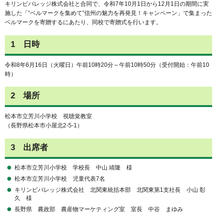
キリンビバレッジ株式会社と合同で、令和7年10月1日から12月1日の期間に実
施した「“ベルマークを集めて”信州の魅力を再発見！キャンペーン」で集まった
ベルマークを寄贈するにあたり、同校で寄贈式を行います。
1 日時
令和8年6月16日（火曜日）午前10時20分～午前10時50分（受付開始：午前10
時）
2 場所
松本市立芳川小学校 視聴覚教室
（長野県松本市小屋北2-5-1）
3 出席者
松本市立芳川小学校 学校長 中山 靖隆 様
松本市立芳川小学校 児童代表7名
キリンビバレッジ株式会社 北関東統括本部 北関東第1支社長 小山 彰
久 様
長野県 農政部 農産物マーケティング室 室長 中谷 まゆみ