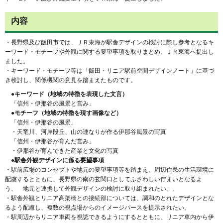
内容
・⻑野県及び飯田市では、ＪＲ東海が駅舎デザインの検討に際し参考となるキ
ーワード・モチーフや外観に関する要望事項を取りまとめ、ＪＲ東海へ提出し
ました。
・キーワード・モチーフ等は「飯田・リニア駅前空間デザインノート」に基づ
き検討し、関係機関の意見を踏まえたものです。
●キーワード（地域の特徴を表現した文言）
「信州・伊那谷の風景と営み」
●モチーフ（地域の特徴を現す画像など）
「信州・伊那谷の風景」
・天竜川、河岸段丘、山の連なりが作る伊那谷風景の写真
「信州・伊那谷が育んだ営み」
・伊那谷が育んできた産業と文化の写真
●駅舎外観デザインに係る要望事項
・駅前広場のコンセプトや地元の要望事項等を踏まえ、周辺住民の生活環境に
配慮するとともに、長野県の南の玄関口としてふさわしい佇まいとなるよ
う、 地元と連携して外観デザインの検討に取り組まれたい。。
・駅舎外観とリニア高架橋との接続部については、調和のとれたデザインとな
るよう配慮し、複数の視点場からのイメージパースを提示されたい。
・駅周辺からリニア車両を視認できるようにするとともに、リニア車内から伊