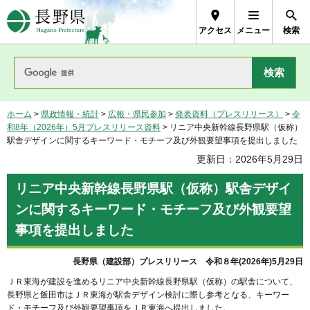
長野県Nagano Prefecture
アクセス
メニュー
検索
ホーム
>
県政情報・統計
>
広報・県民参加
>
発表資料（プレスリリース）
>
令
和8年（2026年）5月プレスリリース資料
> リニア中央新幹線長野県駅（仮称）
駅舎デザインに関するキーワード・モチーフ及び外観要望事項を提出しました
更新日：2026年5月29日
リニア中央新幹線長野県駅（仮称）駅舎デザイ
ンに関するキーワード・モチーフ及び外観要望
事項を提出しました
長野県（建設部）プレスリリース 令和８年(2026年)5月29日
ＪＲ東海が建設を進めるリニア中央新幹線長野県駅（仮称）の駅舎について、
長野県と飯田市はＪＲ東海が駅舎デザイン検討に際し参考となる、キーワー
ド・モチーフ及び外観要望事項をＪＲ東海へ提出しました。