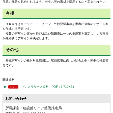
那谷の風景を眺められるよう、ガラス等の素材を活用するなど工夫されたい。
今後
・ＪＲ東海はキーワード・モチーフ、外観要望事項を参考に複数のデザイン案
を作成する予定です。
・複数のデザイン案から長野県及び飯田市は一つの推薦案を選定し、ＪＲ東海
が最終的にデザインを決定します。
その他
・外観デザインの検討対象範囲は、駅前広場に面した駅舎北側・南側の外装部
分です。
関連資料
プレスリリース資料（PDF：1,710KB）
お問い合わせ
所属課室：建設部リニア整備推進局