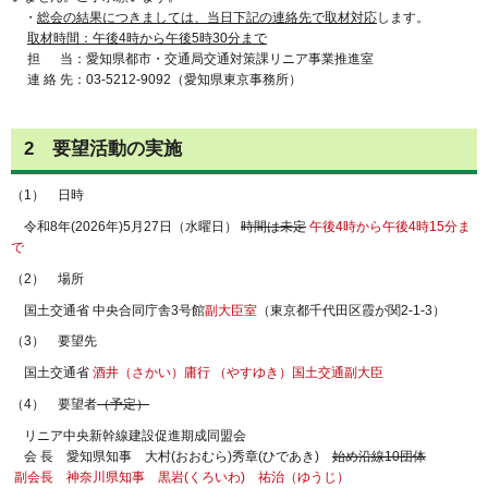
・
総会の結果につきましては、当日下記の連絡先で取材対応
します。
取材時間：午後4時から午後5時30分まで
担 当：愛知県都市・交通局交通対策課リニア事業推進室
連 絡 先：03-5212-9092（愛知県東京事務所）
2 要望活動の実施
（1） 日時
令和8年(2026年)5月27日（水曜日）
時間は未定
午後4時から午後4時15分ま
で
（2） 場所
国土交通省 中央合同庁舎3号館
副大臣室
（東京都千代田区霞が関2-1-3）
（3） 要望先
国土交通省
酒井（さかい）庸行 （やすゆき）国土交通副大臣
（4） 要望者
（予定）
リニア中央新幹線建設促進期成同盟会
会 長 愛知県知事 大村(おおむら)秀章(ひであき)
始め沿線10団体
副会長 神奈川県知事 黒岩(くろいわ) 祐治（ゆうじ）