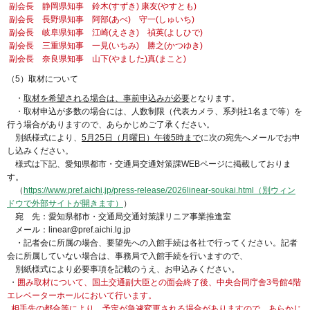
副会長 静岡県知事 鈴木(すずき) 康友(やすとも)
副会長 長野県知事 阿部(あべ) 守一(しゅいち)
副会長 岐阜県知事 江崎(えさき) 禎英(よしひで)
副会長 三重県知事 一見(いちみ) 勝之(かつゆき)
副会長 奈良県知事 山下(やました)真(まこと)
（5）取材について
・
取材を希望される場合は、事前申込みが必要
となります。
・取材申込が多数の場合には、人数制限（代表カメラ、系列社1名まで等）を
行う場合がありますので、あらかじめご了承ください。
別紙様式により、
5月25日（月曜日）午後5時まで
に次の宛先へメールでお申
し込みください。
様式は下記、愛知県都市・交通局交通対策課WEBページに掲載しておりま
す。
（
https://www.pref.aichi.jp/press-release/2026linear-soukai.html（別ウィン
ドウで外部サイトが開きます）
）
宛 先：愛知県都市・交通局交通対策課リニア事業推進室
メール：linear@pref.aichi.lg.jp
・記者会に所属の場合、要望先への入館手続は各社で行ってください。記者
会に所属していない場合は、事務局で入館手続を行いますので、
別紙様式により必要事項を記載のうえ、お申込みください。
・
囲み取材について、国土交通副大臣との面会終了後、中央合同庁舎3号館4階
エレベーターホールにおいて行います。
相手先の都合等により、予定が急遽変更される場合がありますので、あらかじ