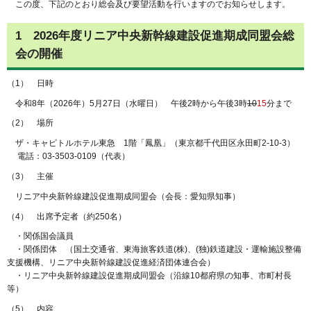
この度、下記のとおり総会及び要望活動を行いますのでお知らせします。
1 2026年度リニア中央新幹線建設促進期成同盟会総
会の開催
（1） 日時
令和8年（2026年）5月27日（水曜日） 午後2時から午後3時
10
15
分まで
（2） 場所
ザ・キャピトルホテル東急 1階「鳳凰」（東京都千代田区永田町2-10-3）
電話：03-3503-0109（代表）
（3） 主催
リニア中央新幹線建設促進期成同盟会（会長：愛知県知事）
（4） 出席予定者（約250名）
・関係国会議員
・関係団体 （国土交通省、東海旅客鉄道(株)、(独)鉄道建設・運輸施設整備
支援機構、リニア中央新幹線建設促進経済団体連合会）
・リニア中央新幹線建設促進期成同盟会（沿線10都府県の知事、市町村長
等）
（5） 内容