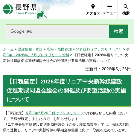
長野県Nagano Prefecture
アクセス
メニュー
検索
ホーム
>
県政情報・統計
>
広報・県民参加
>
発表資料（プレスリリース）
>
令
和8年（2026年）5月プレスリリース資料
> 【日程確定】2026年度リニア中央
新幹線建設促進期成同盟会総会の開催及び要望活動の実施について
更新日：2026年5月26日
【日程確定】2026年度リニア中央新幹線建設
促進期成同盟会総会の開催及び要望活動の実施
について
【日程確定】
令和8年5月20日付けプレスリリース
でお知らせした内容におい
て、日程が確定しましたので、お知らせします。
リニア中央新幹線建設促進期成同盟会（会長：愛知県知事）では、沿線の都府
県で連携し、リニア中央新幹線の早期全線整備に向け、取組を進めています。