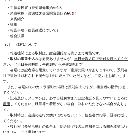
・主催者挨拶（愛知県知事始め6名）
・来賓挨拶（渡辺猛之参議院議員始め
5
6
名）
・来賓紹介
・議事
・報告事項（役員改選について）
・総会決議
（6） 取材について
・
報道機関による取材は、総会開始から終了まで可能
です。
・取材の事前申込みは必要ありませんが、
当日会場入口で受付を行ってくだ
さい
。（当日受付時間：午後1時から午後2時まで）
・会場には記者席を用意していますが、座席に限りがありますので、系列会
社で複数社取材される場合は1社に絞っていただくなど、ご協力をお願いしま
す。
また、会場内でのカメラ撮影の場所は原則自由ですが、担当者の指示に従っ
てください。
・記者及びカメラマンは、
必ず自社腕章または記者証を見えやすいところに
着用
してください。腕章等の着用がない場合、取材いただけない場合がありま
す。
・取材時は、会議の進行の妨げにならないよう、担当者の指示、誘導に従っ
てください。
・後行程（要望活動）の都合上、総会終了後の出席知事による囲み取材は行
いません。ご了承願います。