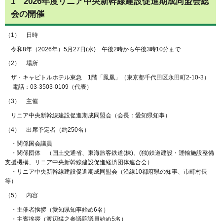
1 2026年度リニア中央新幹線建設促進期成同盟会総
会の開催
（1） 日時
令和8年（2026年）5月27日(水) 午後2時から午後3時10分まで
（2） 場所
ザ・キャピトルホテル東急 1階「鳳凰」（東京都千代田区永田町2-10-3）
電話：03-3503-0109（代表）
（3） 主催
リニア中央新幹線建設促進期成同盟会（会長：愛知県知事）
（4） 出席予定者（約250名）
・関係国会議員
・関係団体 （国土交通省、東海旅客鉄道(株)、(独)鉄道建設・運輸施設整備
支援機構、リニア中央新幹線建設促進経済団体連合会）
・リニア中央新幹線建設促進期成同盟会（沿線10都府県の知事、市町村長
等）
（5） 内容
・主催者挨拶（愛知県知事始め6名）
・主賓挨拶（渡辺猛之参議院議員始め5名）