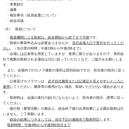
・来賓紹介
・議事
・報告事項（役員改選について）
・総会決議
（6） 取材について
・
報道機関による取材は、総会開始から終了まで可能
です。
・取材の事前申込みは必要ありませんが、
当日会場入口で受付を行ってくだ
さい
。（当日受付時間：午後1時から午後2時まで）
・会場には記者席を用意していますが、座席に限りがありますので、系列会
社で複数社取材される場合は1社に絞っていただくなど、ご協力をお願いしま
す。
また、会場内でのカメラ撮影の場所は原則自由ですが、担当者の指示に従っ
てください。
・記者及びカメラマンは、
必ず自社腕章または記者証を見えやすいところに
着用
してください。腕章等の着用がない場合、取材いただけない場合がありま
す。
・取材時は、会議の進行の妨げにならないよう、担当者の指示、誘導に従っ
てください。
・後行程（要望活動）の都合上、総会終了後の出席知事による囲み取材は行
いません。ご了承願います。
・
総会の結果につきましては、当日下記の連絡先で取材対応
します。
取材時間：午後4時から午後5時30分まで