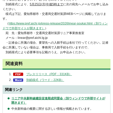
別紙様式により、
5月25日(月)午後5時まで
に次の宛先へメールでお申し込み
ください。
様式は下記、愛知県都市・交通局交通対策課WEBページに掲載しておりま
す。
（
https://www.pref.aichi.jp/press-release/2026linear-soukai.html（別ウィン
ドウで外部サイトが開きます）
）
宛 先：愛知県都市・交通局交通対策課リニア事業推進室
メール：linear@pref.aichi.lg.jp
・記者会に所属の場合、要望先への入館手続は各社で行ってください。記者
会に所属していない場合は、事務局で入館手続を行いますので、
別紙様式により必要事項を記載のうえ、お申込みください。
関連資料
プレスリリース（PDF：331KB）
別紙様式（ワード：22KB）
関連リンク
リニア中央新幹線建設促進期成同盟会（別ウィンドウで外部サイトが
開きます）
中央新幹線の概要に関する詳しい情報が掲載されています。