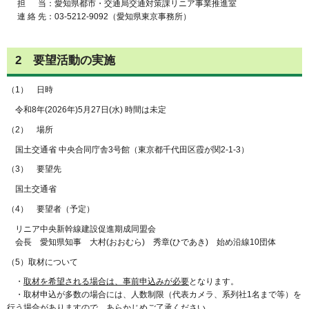
担 当：愛知県都市・交通局交通対策課リニア事業推進室
連 絡 先：03-5212-9092（愛知県東京事務所）
2 要望活動の実施
（1） 日時
令和8年(2026年)5月27日(水) 時間は未定
（2） 場所
国土交通省 中央合同庁舎3号館（東京都千代田区霞が関2-1-3）
（3） 要望先
国土交通省
（4） 要望者（予定）
リニア中央新幹線建設促進期成同盟会
会長 愛知県知事 大村(おおむら) 秀章(ひであき) 始め沿線10団体
（5）取材について
・
取材を希望される場合は、事前申込みが必要
となります。
・取材申込が多数の場合には、人数制限（代表カメラ、系列社1名まで等）を
行う場合がありますので、あらかじめご了承ください。