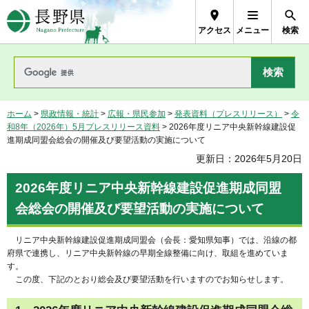
長野県Nagano Prefecture
アクセス
メニュー
検索
ホーム
>
県政情報・統計
>
広報・県民参加
>
発表資料（プレスリリース）
>
令
和8年（2026年）5月プレスリリース資料
> 2026年度リニア中央新幹線建設促
進期成同盟会総会の開催及び要望活動の実施について
更新日：2026年5月20日
2026年度リニア中央新幹線建設促進期成同盟
会総会の開催及び要望活動の実施について
リニア中央新幹線建設促進期成同盟会（会長：愛知県知事）では、沿線の都
府県で連携し、リニア中央新幹線の早期全線整備に向け、取組を進めていま
す。
この度、下記のとおり総会及び要望活動を行いますのでお知らせします。