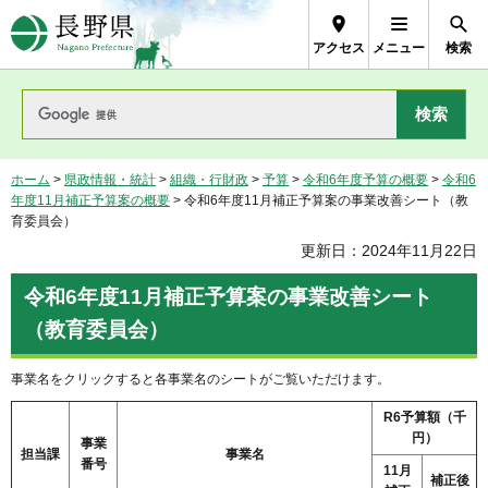
長野県Nagano Prefecture
アクセス
メニュー
検索
ホーム
>
県政情報・統計
>
組織・行財政
>
予算
>
令和6年度予算の概要
>
令和6
年度11月補正予算案の概要
> 令和6年度11月補正予算案の事業改善シート（教
育委員会）
更新日：2024年11月22日
令和6年度11月補正予算案の事業改善シート
（教育委員会）
事業名をクリックすると各事業名のシートがご覧いただけます。
R6予算額（千
円）
事業
担当課
事業名
番号
11月
補正後