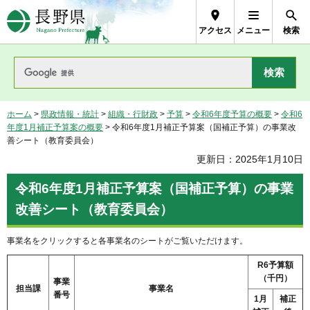
長野県Nagano Prefecture
アクセス
メニュー
検索
ホーム
>
県政情報・統計
>
組織・行財政
>
予算
>
令和6年度予算の概要
>
令和6
年度1月補正予算案の概要
> 令和6年度1月補正予算案（国補正予算）の事業改
善シート（教育委員会）
更新日：2025年1月10日
令和6年度1月補正予算案（国補正予算）の事業
改善シート（教育委員会）
事業名をクリックすると各事業名のシートがご覧いただけます。
R6予算額
（千円）
事業
担当課
事業名
番号
1月
補正