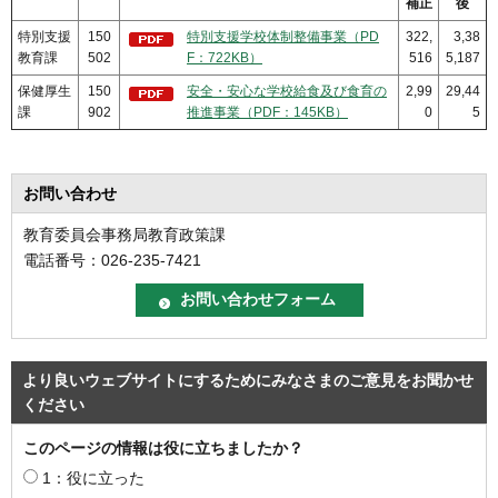
補正
後
特別支援
150
特別支援学校体制整備事業（PD
322,
3,38
教育課
502
F：722KB）
516
5,187
保健厚生
150
安全・安心な学校給食及び食育の
2,99
29,44
課
902
推進事業（PDF：145KB）
0
5
お問い合わせ
教育委員会事務局教育政策課
電話番号：026-235-7421
より良いウェブサイトにするためにみなさまのご意見をお聞かせ
ください
このページの情報は役に立ちましたか？
1：役に立った