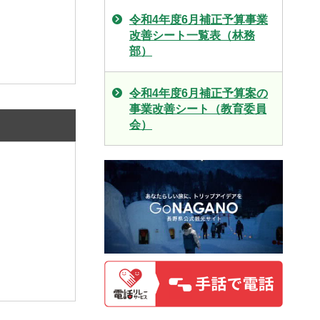
令和4年度6月補正予算事業
改善シート一覧表（林務
部）
令和4年度6月補正予算案の
事業改善シート（教育委員
会）