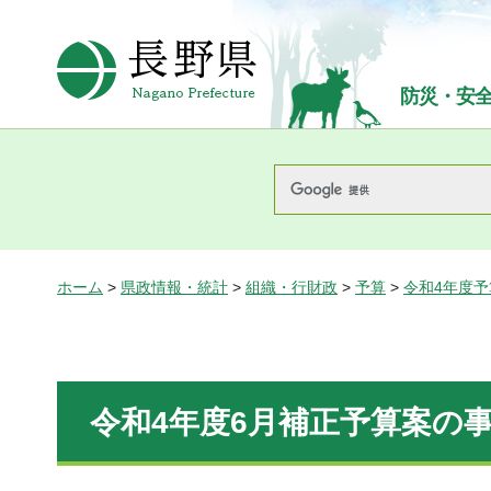
長野県Nagano Prefecture
防災・安
ホーム
>
県政情報・統計
>
組織・行財政
>
予算
>
令和4年度
令和4年度6月補正予算案の