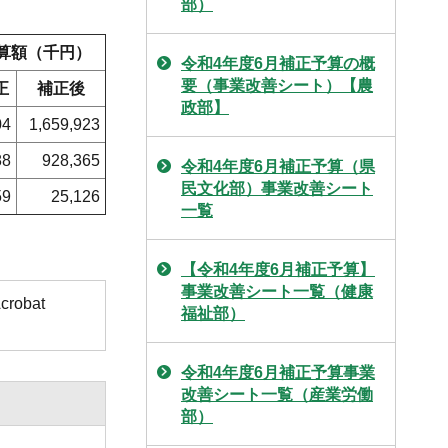
部）
予算額（千円）
令和4年度6月補正予算の概
要（事業改善シート）【農
正
補正後
政部】
04
1,659,923
88
928,365
令和4年度6月補正予算（県
民文化部）事業改善シート
59
25,126
一覧
【令和4年度6月補正予算】
事業改善シート一覧（健康
obat
福祉部）
令和4年度6月補正予算事業
改善シート一覧（産業労働
部）