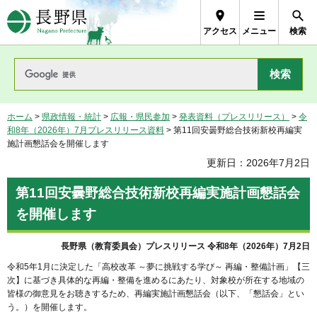
長野県Nagano Prefecture
アクセス
メニュー
検索
ホーム
>
県政情報・統計
>
広報・県民参加
>
発表資料（プレスリリース）
>
令
和8年（2026年）7月プレスリリース資料
> 第11回安曇野総合技術新校再編実
施計画懇話会を開催します
更新日：2026年7月2日
第11回安曇野総合技術新校再編実施計画懇話会
を開催します
長野県（教育委員会）プレスリリース 令和8年（2026年）7月2日
令和5年1月に決定した「高校改革 ～夢に挑戦する学び～ 再編・整備計画」【三
次】に基づき具体的な再編・整備を進めるにあたり、対象校が所在する地域の
皆様の御意見をお聴きするため、再編実施計画懇話会（以下、「懇話会」とい
う。）を開催します。