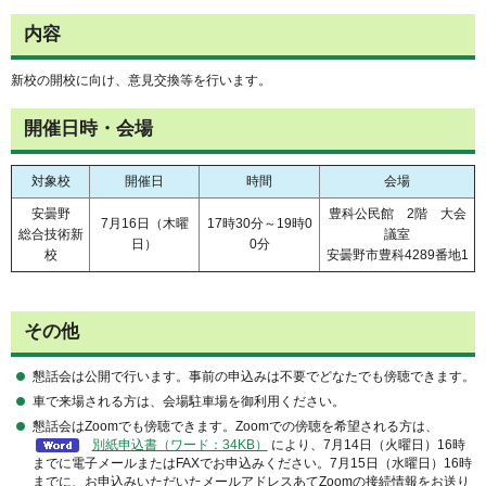
内容
新校の開校に向け、意見交換等を行います。
開催日時・会場
対象校
開催日
時間
会場
安曇野
豊科公民館 2階 大会
7月16日（木曜
17時30分～19時0
総合技術新
議室
日）
0分
校
安曇野市豊科4289番地1
その他
懇話会は公開で行います。事前の申込みは不要でどなたでも傍聴できます。
車で来場される方は、会場駐車場を御利用ください。
懇話会はZoomでも傍聴できます。Zoomでの傍聴を希望される方は、
別紙申込書（ワード：34KB）
により、7月14日（火曜日）16時
までに電子メールまたはFAXでお申込みください。7月15日（水曜日）16時
までに、お申込みいただいたメールアドレスあてZoomの接続情報をお送り