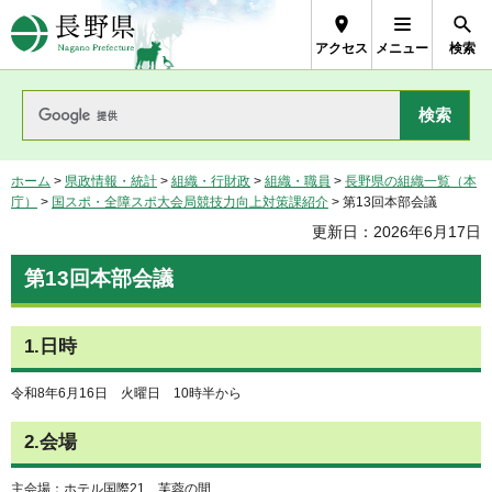
長野県Nagano Prefecture
アクセス
メニュー
検索
ホーム
>
県政情報・統計
>
組織・行財政
>
組織・職員
>
長野県の組織一覧（本
庁）
>
国スポ・全障スポ大会局競技力向上対策課紹介
> 第13回本部会議
更新日：2026年6月17日
第13回本部会議
1.日時
令和8年6月16日 火曜日 10時半から
2.会場
主会場：ホテル国際21 芙蓉の間