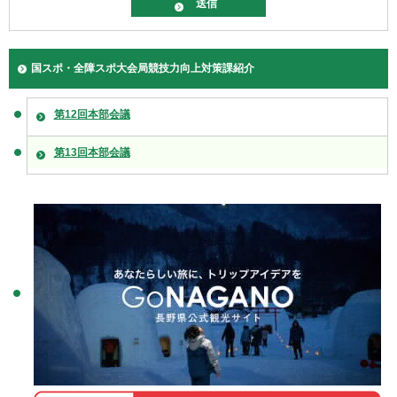
国スポ・全障スポ大会局競技力向上対策課紹介
第12回本部会議
第13回本部会議