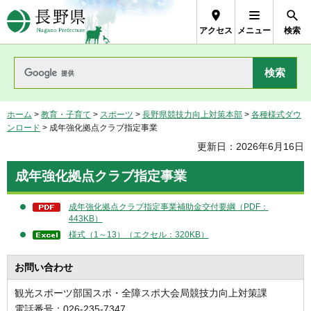
長野県Nagano Prefecture
アクセス
メニュー
検索
ホーム
>
教育・子育て
>
スポーツ
>
長野県競技力向上対策本部
>
各種様式ダウ
ンロード
> 成年強化拠点クラブ指定事業
更新日：2026年6月16日
成年強化拠点クラブ指定事業
成年強化拠点クラブ指定事業補助金交付要綱（PDF：
443KB）
様式（1～13）（エクセル：320KB）
お問い合わせ
観光スポーツ部国スポ・全障スポ大会局競技力向上対策課
電話番号：026-235-7347