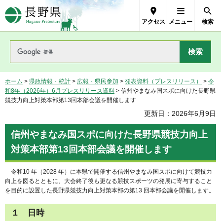
長野県Nagano Prefecture
アクセス
メニュー
検索
ホーム
>
県政情報・統計
>
広報・県民参加
>
発表資料（プレスリリース）
>
令
和8年（2026年）6月プレスリリース資料
> 信州やまなみ国スポに向けた長野県
競技力向上対策本部第13回本部会議を開催します
更新日：2026年6月9日
信州やまなみ国スポに向けた長野県競技力向上
対策本部第13回本部会議を開催します
令和10 年（2028 年）に本県で開催する信州やまなみ国スポに向けて競技力
向上を図るとともに、大会終了後も更なる競技スポーツの発展に寄与すること
を目的に設置した長野県競技力向上対策本部の第13 回本部会議を開催します。
１ 日時