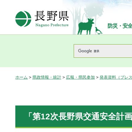
長野県Nagano Prefecture
防災・安
ホーム
>
県政情報・統計
>
広報・県民参加
>
発表資料（プレ
「第12次長野県交通安全計