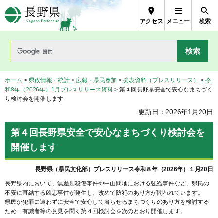
長野県Nagano Prefecture
アクセス
メニュー
検索
ホーム
>
県政情報・統計
>
広報・県民参加
>
発表資料（プレスリリース）
>
令
和8年（2026年）1月プレスリリース資料
> 第４回長野県安全で安心なまちづく
り検討会を開催します
更新日：2026年1月20日
第４回長野県安全で安心なまちづくり検討会を
開催します
長野県（県民文化部）プレスリリース令和８年（2026年）１月20日
長野県内において、無差別殺傷事件や中山間地における強盗事件など、県民の
不安に直結する凶悪事件が発生し、改めて防犯のあり方が問われています。
県民が犯罪に遭わずに安全で安心して暮らせるまちづくりのあり方を検討する
ため、有識者等の意見を聞く第４回検討会を次のとおり開催します。