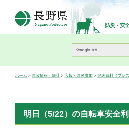
長野県Nagano Prefecture
防災・安
ホーム
>
県政情報・統計
>
広報・県民参加
>
発表資料（プレ
明日（5/22）の自転車安全