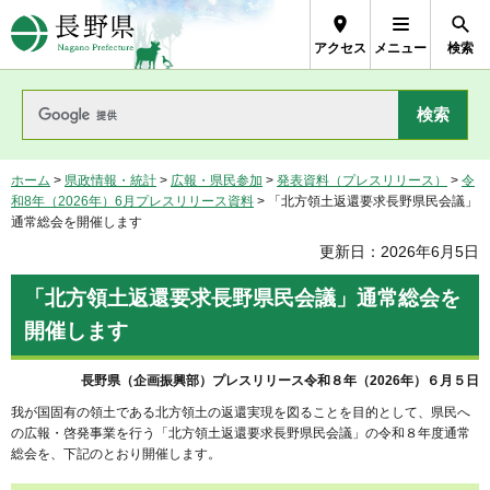
長野県Nagano Prefecture
アクセス
メニュー
検索
ホーム
>
県政情報・統計
>
広報・県民参加
>
発表資料（プレスリリース）
>
令
和8年（2026年）6月プレスリリース資料
> 「北方領土返還要求長野県民会議」
通常総会を開催します
更新日：2026年6月5日
「北方領土返還要求長野県民会議」通常総会を
開催します
長野県（企画振興部）プレスリリース令和８年（2026年）６月５日
我が国固有の領土である北方領土の返還実現を図ることを目的として、県民へ
の広報・啓発事業を行う「北方領土返還要求長野県民会議」の令和８年度通常
総会を、下記のとおり開催します。