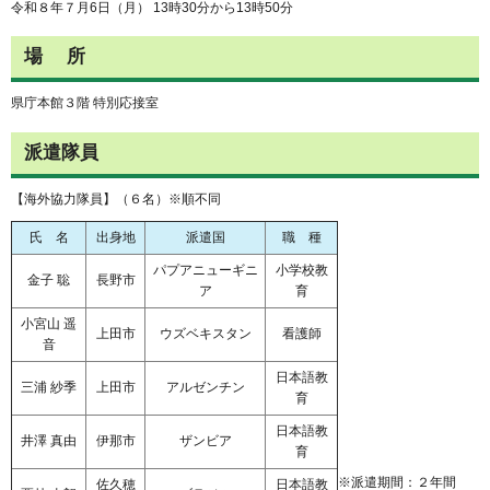
令和８年７月6日（月） 13時30分から13時50分
場 所
県庁本館３階 特別応接室
派遣隊員
【海外協力隊員】（６名）※順不同
氏 名
出身地
派遣国
職 種
パプアニューギニ
小学校教
金子 聡
長野市
ア
育
小宮山 遥
上田市
ウズベキスタン
看護師
音
日本語教
三浦 紗季
上田市
アルゼンチン
育
日本語教
井澤 真由
伊那市
ザンビア
育
※派遣期間：２年間
佐久穂
日本語教