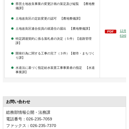
県営土地改良事業の変更計画の策定及び縦覧 【農地整
備課】
土地改良区の定款変更の認可 【農地整備課】
土地改良区連合役員の就退任の届出 【農地整備課】
12月
61KB
特定調達契約に係る落札者の決定（５件）【道路管理
課】
開発行為に関する工事の完了（３件）【都市・まちづく
り課】
水道法に基づく指定給水装置工事事業者の指定 【水道
事業課】
お問い合わせ
総務部情報公開・法務課
電話番号：026-235-7059
ファックス：026-235-7370