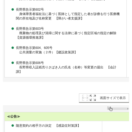
長野県告示第602号
身体障害者福祉法に基づく医師として指定した者が診療を行う医療機
関の所在地及び名称変更 【障がい者支援課】
長野県告示第603号
廃棄物の処理及び清掃に関する法律に基づく指定区域の指定の解除
【資源循環推進課】
長野県告示第604、605号
公共測量の実施（２件）【建設政策課】
長野県告示第606号
長野県収入証紙売りさばき人の氏名（名称）等変更の届出 【会計
課】
画面サイズで表示
≪公告≫
随意契約の相手方の決定 【感染症対策課】