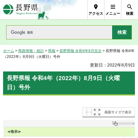
長野県Nagano Prefecture
アクセス
メニュー
検索
ホーム
>
県政情報・統計
>
県報
>
長野県報 令和4年8月目次
> 長野県報 令和4年
（2022年）8月9日（火曜日）号外
更新日：2022年8月9日
長野県報 令和4年（2022年）8月9日（火曜
日）号外
画面サイズで表示
≪告示≫