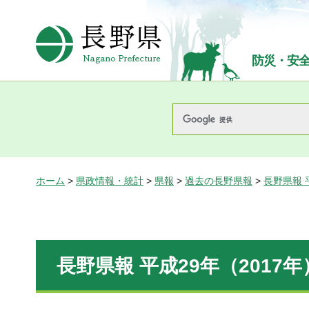
長野県Nagano Prefecture
防災・安
ホーム
>
県政情報・統計
>
県報
>
過去の長野県報
>
長野県報 
長野県報 平成29年（2017