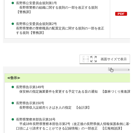
長野県公安委員会規則第1号
長野県警察の組織に関する規則の一部を改正する規則
【警務課】
D
長野県公安委員会規則第2号
長野県警察の警察職員の配置定員に関する規則の一部を改正
する規則【警務課】
画面サイズで表示
≪告示≫
長野県告示第149号
保安林の指定施業要件を変更する予定である旨の通知 【森林づくり推進課
長野県告示第150号
長野県収入証紙売りさばき人の指定 【会計課】
長野県警察本部告示第16号
平成18年長野県警察本部告示第2号（改正後の長野県個人情報保護条例に基づ
口頭により請求することができる記録情報）の一部改正 【広報相談課】