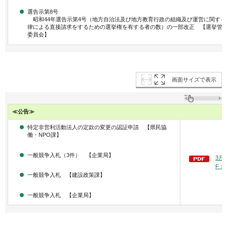
選告示第8号
昭和44年選告示第4号（地方自治法及び地方教育行政の組織及び運営に関する
律による直接請求をするための選挙権を有する者の数）の一部改正 【選挙管
委員会】
画面サイズで表示
≪公告≫
特定非営利活動法人の定款の変更の認証申請 【県民協
働・NPO課】
一般競争入札（3件） 【企業局】
3月
F：3
一般競争入札 【建設政策課】
一般競争入札 【企業局】