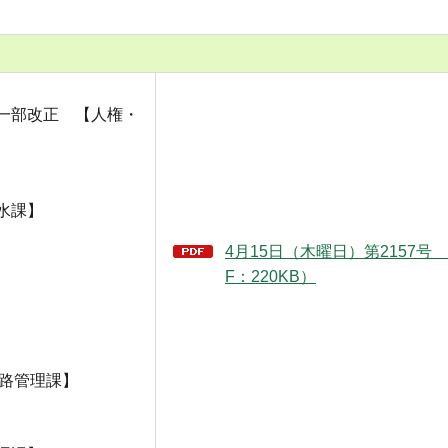
一部改正 【人権・
水課】
4月15日（木曜日）第2157号
F：220KB）
道路管理課】