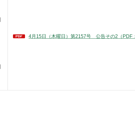
】
4月15日（木曜日）第2157号 公告その2（PDF：
】