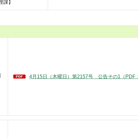
理課】
】
4月15日（木曜日）第2157号 公告その1（PDF：