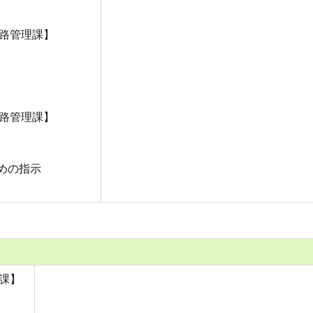
道路管理課】
道路管理課】
めの指示
備課】