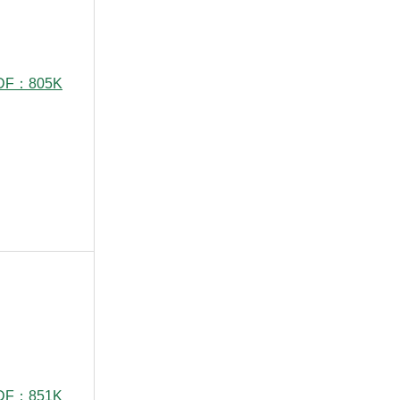
F：805K
F：851K