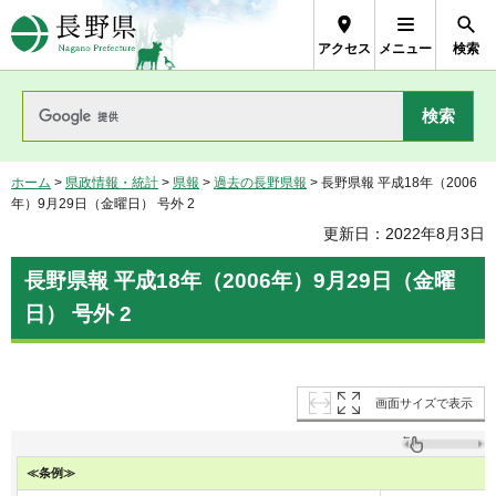
長野県Nagano Prefecture
アクセス
メニュー
検索
ホーム
>
県政情報・統計
>
県報
>
過去の長野県報
> 長野県報 平成18年（2006
年）9月29日（金曜日） 号外 2
更新日：2022年8月3日
長野県報 平成18年（2006年）9月29日（金曜
日） 号外 2
画面サイズで表示
≪条例≫