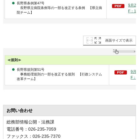
長野県条例第47号
9月2
長野県立病院条例等の一部を改正する条例 【県立病
F：16
院チーム】
画面サイズで表示
≪規則≫
長野県規則第51号
9月
事務処理規則の一部を改正する規則 【行政システム
F：8
改革チーム】
お問い合わせ
総務部情報公開・法務課
電話番号：026-235-7059
ファックス：026-235-7370