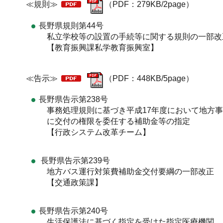
≪規則≫
（PDF：279KB/2page）
長野県規則第44号
私立学校等の設置の手続等に関する規則の一部改
【教育振興課私学教育振興室】
≪告示≫
（PDF：448KB/5page）
長野県告示第238号
事務処理規則に基づき平成17年度において地方事
に交付の権限を委任する補助金等の指定
【行政システム改革チーム】
長野県告示第239号
地方バス運行対策費補助金交付要綱の一部改正
【交通政策課】
長野県告示第240号
生活保護法に基づく指定を受けた指定医療機関