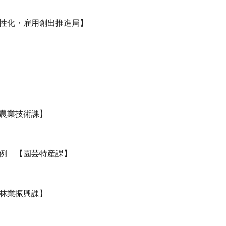
性化・雇用創出推進局】
農業技術課】
例 【園芸特産課】
林業振興課】