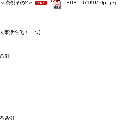
e） ≪条例その2≫
（PDF：871KB/10page）
人事活性化チーム】
条例
る条例