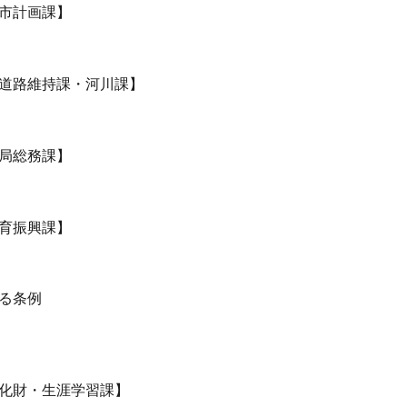
市計画課】
道路維持課・河川課】
局総務課】
育振興課】
する条例
化財・生涯学習課】