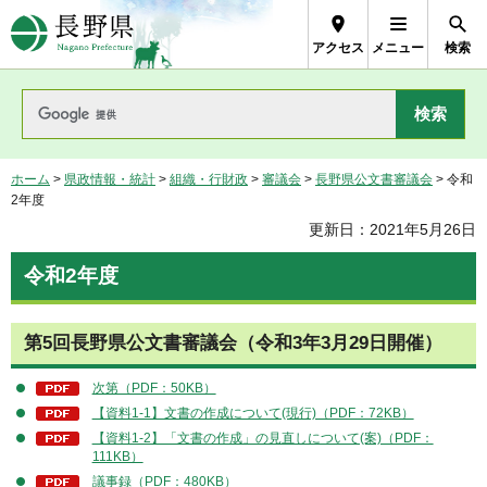
長野県Nagano Prefecture
アクセス
メニュー
検索
ホーム
>
県政情報・統計
>
組織・行財政
>
審議会
>
長野県公文書審議会
> 令和
2年度
更新日：2021年5月26日
令和2年度
第5回長野県公文書審議会（令和3年3月29日開催）
次第（PDF：50KB）
【資料1-1】文書の作成について(現行)（PDF：72KB）
【資料1-2】「文書の作成」の見直しについて(案)（PDF：
111KB）
議事録（PDF：480KB）