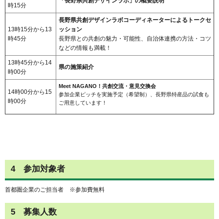
「長野県共創デザインラボ」の概要説明
時15分
長野県共創デザインラボコーディネーターによるトークセ
13時15分から13
ッション
時45分
長野県との共創の魅力・可能性、自治体連携の方法・コツ
などの情報も満載！
13時45分から14
県の施策紹介
時00分
Meet NAGANO！共創交流・意見交換会
14時00分から15
参加企業ピッチを実施予定（希望制）、長野県特産品の試食も
時00分
ご用意しています！
4 参加対象者
首都圏企業のご担当者 ※参加費無料
5 募集人数