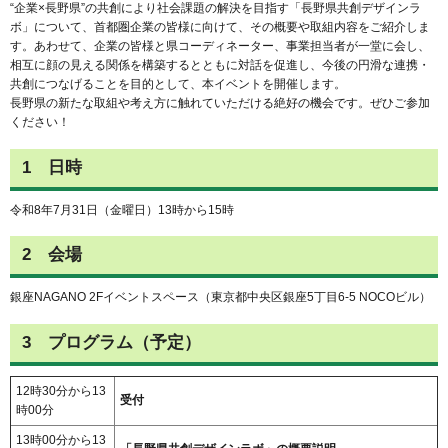
“企業×長野県”の共創により社会課題の解決を目指す「長野県共創デザインラ
ボ」について、首都圏企業の皆様に向けて、その概要や取組内容をご紹介しま
す。あわせて、企業の皆様と県コーディネーター、事業担当者が一堂に会し、
相互に顔の見える関係を構築するとともに対話を促進し、今後の円滑な連携・
共創につなげることを目的として、本イベントを開催します。
長野県の新たな取組や考え方に触れていただける絶好の機会です。ぜひご参加
ください！
1 日時
令和8年7月31日（金曜日）13時から15時
2 会場
銀座NAGANO 2Fイベントスペース（東京都中央区銀座5丁目6-5 NOCOビル）
3 プログラム（予定）
12時30分から13
受付
時00分
13時00分から13