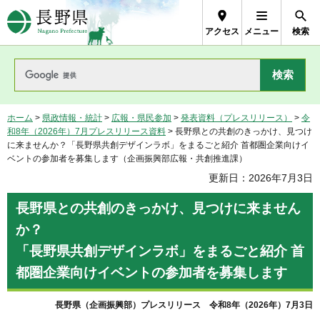
長野県Nagano Prefecture
アクセス
メニュー
検索
ホーム
>
県政情報・統計
>
広報・県民参加
>
発表資料（プレスリリース）
>
令
和8年（2026年）7月プレスリリース資料
> 長野県との共創のきっかけ、見つけ
に来ませんか？「長野県共創デザインラボ」をまるごと紹介 首都圏企業向けイ
ベントの参加者を募集します（企画振興部広報・共創推進課）
更新日：2026年7月3日
長野県との共創のきっかけ、見つけに来ません
か？
「長野県共創デザインラボ」をまるごと紹介 首
都圏企業向けイベントの参加者を募集します
長野県（企画振興部）プレスリリース 令和8年（2026年）7月3日