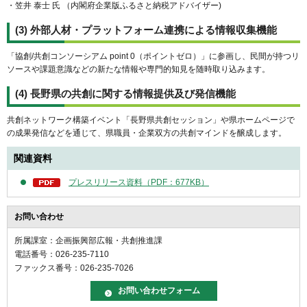
・笠井 泰士 氏 （内閣府企業版ふるさと納税アドバイザー)
(3) 外部人材・プラットフォーム連携による情報収集機能
「協創/共創コンソーシアム point 0（ポイントゼロ）」に参画し、民間が持つリ
ソースや課題意識などの新たな情報や専門的知見を随時取り込みます。
(4) 長野県の共創に関する情報提供及び発信機能
共創ネットワーク構築イベント「長野県共創セッション」や県ホームページで
の成果発信などを通じて、県職員・企業双方の共創マインドを醸成します。
関連資料
プレスリリース資料（PDF：677KB）
お問い合わせ
所属課室：企画振興部広報・共創推進課
電話番号：026-235-7110
ファックス番号：026-235-7026