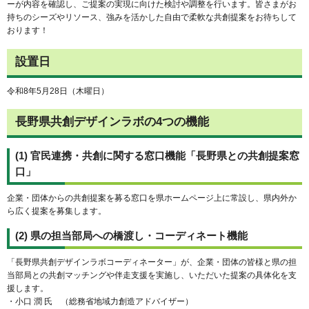
ーが内容を確認し、ご提案の実現に向けた検討や調整を行います。皆さまがお
持ちのシーズやリソース、強みを活かした自由で柔軟な共創提案をお待ちして
おります！
設置日
令和8年5月28日（木曜日）
長野県共創デザインラボの4つの機能
(1) 官民連携・共創に関する窓口機能「長野県との共創提案窓
口」
企業・団体からの共創提案を募る窓口を県ホームページ上に常設し、県内外か
ら広く提案を募集します。
(2) 県の担当部局への橋渡し・コーディネート機能
「長野県共創デザインラボコーディネーター」が、企業・団体の皆様と県の担
当部局との共創マッチングや伴走支援を実施し、いただいた提案の具体化を支
援します。
・小口 潤 氏 （総務省地域力創造アドバイザー）