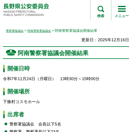
長野県公安委員会
NAGANO
検索
メニュー
PREFECTURAL
PUBLIC SAFETY
>
> 阿南警察署協議会開催結果
警察署協議会
阿南警察署協議会
COMMISSION
更新日：2025年12月16日
阿南警察署協議会開催結果
開催日時
令和7年11月24日（月曜日）
1
3時30分～15時00分
開催場所
下條村コスモホール
出席者
警察署協議会
会
長以下5名
警察署
警
察署長以下23名