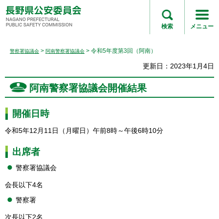
長野県公安委員会
NAGANO
検索
メニュー
PREFECTURAL
PUBLIC SAFETY
>
> 令和5年度第3回（阿南）
警察署協議会
阿南警察署協議会
COMMISSION
更新日：2023年1月4日
阿南警察署協議会開催結果
開催日時
令和5年12月11日（月曜日）午前8時～午後6時10分
出席者
警察署協議会
会長以下4名
警察署
次長以下2名