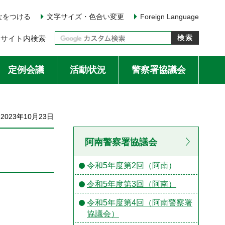
なをつける
文字サイズ・色合い変更
Foreign Language
サイト内検索
定例会議
活動状況
警察署協議会
023年10月23日
阿南警察署協議会
令和5年度第2回（阿南）
令和5年度第3回（阿南）
令和5年度第4回（阿南警察署
協議会）