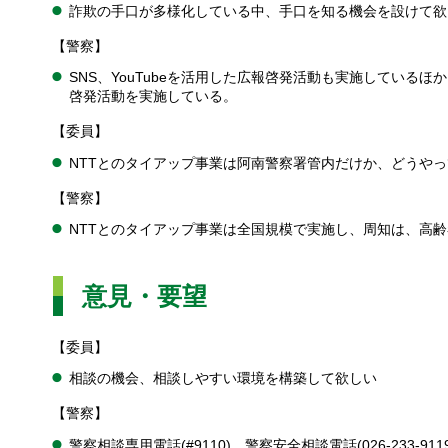
詐欺の手口が多様化している中、手口を知る機会を設けて欲
【警察】
SNS、YouTubeを活用した広報啓発活動も実施してい
啓発活動を実施している。
【委員】
NTTとのタイアップ事業は阿南警察署管内だけか、どうや
【警察】
NTTとのタイアップ事業は全国規模で実施し、周知は、高
意見・要望
【委員】
相談の機会、相談しやすい環境を構築して欲しい
【警察】
警察相談専用電話(#9110)、警察安全相談電話(026-233-