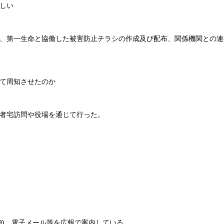
しい
るほか、第一生命と協働した被害防止チラシの作成及び配布、関係機関との
って周知させたのか
齢者宅訪問や役場を通じて行った。
9119)、電子メール等を広報で案内している。