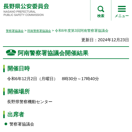
長野県公安委員会
NAGANO
検索
メニュー
PREFECTURAL
PUBLIC SAFETY
>
> 令和6年度第3回阿南警察署協議会
警察署協議会
阿南警察署協議会
COMMISSION
更新日：2024年12月23日
阿南警察署協議会開催結果
開催日時
令和6年12月2日（月曜日） 8時30分～17時40分
開催場所
長野県警察機動センター
出席者
警察署協議会