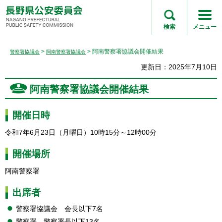
長野県公安委員会
NAGANO
検索
メニュー
PREFECTURAL
PUBLIC SAFETY
>
> 阿南警察署協議会開催結果
警察署協議会
阿南警察署協議会
COMMISSION
更新日：2025年7月10日
阿南警察署協議会開催結果
開催日時
令和7年6月23日（月曜日）10時15分～12時00分
開催場所
阿南警察署
出席者
警察署協議会
会
長以下7名
警察署
警
察署長以下13名