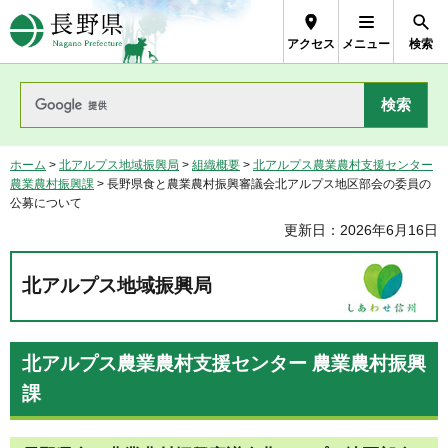
長野県Nagano Prefecture
アクセス
メニュー
検索
ホーム
>
北アルプス地域振興局
>
組織概要
>
北アルプス農業農村支援センター
農業農村振興課
> 長野県食と農業農村振興審議会北アルプス地区部会の委員の
公募について
更新日：2026年6月16日
北アルプス地域振興局
北アルプス農業農村支援センター 農業農村振興
課