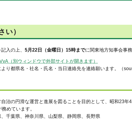
さい）
を記入の上、
5月22日（金曜日）15時まで
に関東地方知事会事
m/r/kzdJEwjVvA（別ウィンドウで外部サイトが開きます）
社名・氏名・当日連絡先を連絡願います。（sousei-kantou@p
自治の円滑な運営と進展を図ることを目的として、昭和23年
が務めています。
県、千葉県、神奈川県、山梨県、静岡県、長野県