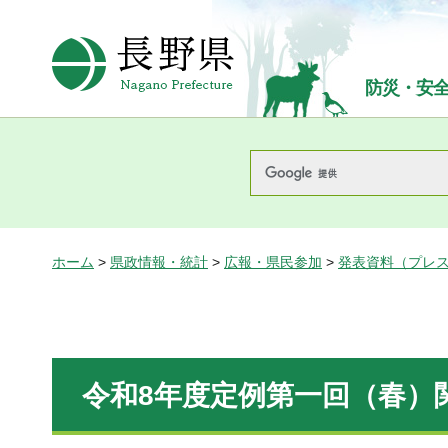
長野県Nagano Prefecture
防災・安
ホーム
>
県政情報・統計
>
広報・県民参加
>
発表資料（プレ
令和8年度定例第一回（春）