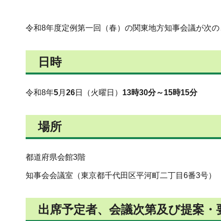
令和8年度定例第一回（春）の関東地方知事会議が次
日時
令和8年
5
月
26
日（火曜日）
13時30分～15時15分
場所
都道府県会館3階
知事会会議室（東京都千代田区平河町二丁目6番3号）
出席予定者、会議次第及び提案・