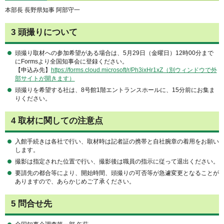
本部長 長野県知事 阿部守一
3 頭撮りについて
頭撮り取材への参加希望がある場合は、5月29日（金曜日）12時00分まで
にFormsより全国知事会に登録ください。
【申込み先】
https://forms.cloud.microsoft/r/Ph3ixHr1xZ（別ウィンドウで外
部サイトが開きます）
頭撮りを希望する社は、8号館1階エントランスホールに、15分前にお集ま
りください。
4 取材に関しての注意点
入館手続きは各社で行い、取材時は記者証の携帯と自社腕章の着用をお願い
します。
撮影は指定された位置で行い、撮影後は職員の指示に従って退出ください。
要請先の都合等により、開始時間、頭撮りの可否等が急遽変更となることが
ありますので、あらかじめご了承ください。
5 問合せ先