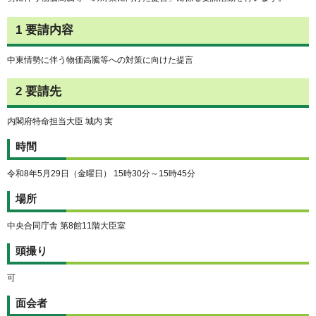
1 要請内容
中東情勢に伴う物価高騰等への対策に向けた提言
2 要請先
内閣府特命担当大臣 城内 実
時間
令和8年5月29日（金曜日） 15時30分～15時45分
場所
中央合同庁舎 第8館11階大臣室
頭撮り
可
面会者