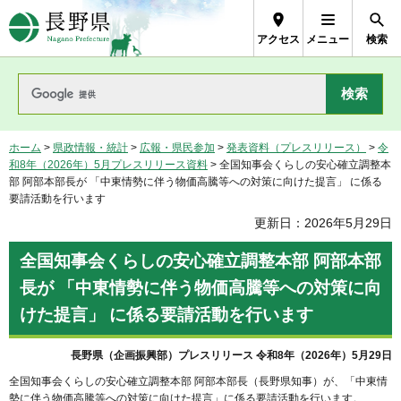
長野県Nagano Prefecture
アクセス
メニュー
検索
ホーム
>
県政情報・統計
>
広報・県民参加
>
発表資料（プレスリリース）
>
令
和8年（2026年）5月プレスリリース資料
> 全国知事会くらしの安心確立調整本
部 阿部本部長が 「中東情勢に伴う物価高騰等への対策に向けた提言」 に係る
要請活動を行います
更新日：2026年5月29日
全国知事会くらしの安心確立調整本部 阿部本部
長が 「中東情勢に伴う物価高騰等への対策に向
けた提言」 に係る要請活動を行います
長野県（企画振興部）プレスリリース 令和8年（2026年）5月29日
全国知事会くらしの安心確立調整本部 阿部本部長（長野県知事）が、「中東情
勢に伴う物価高騰等への対策に向けた提言」に係る要請活動を行います。